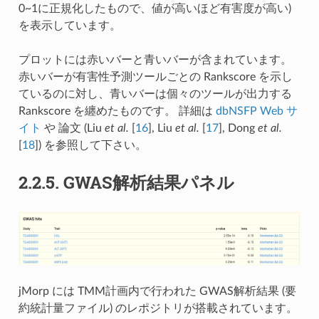
0~1に正規化したもので、値が高いほど有害度が高い)
を表示しています。
プロットには赤いバーと青いバーが含まれています。
赤いバーが有害性予測ツールごとの Rankscore を示し
ているのに対し、青いバーは個々のツールが出力する
Rankscore を纏めたものです。 詳細は
dbNSFP Web サ
イト
や 論文 (
Liu
et al.
[
16
], Liu
et al.
[
17
], Dong
et al.
[
18
]
) を参照して下さい。
2.2.5.
GWAS解析結果パネル
jMorp には TMM計画内で行われた GWAS解析結果 (要
約統計量ファイル) のレポジトリが搭載されています。