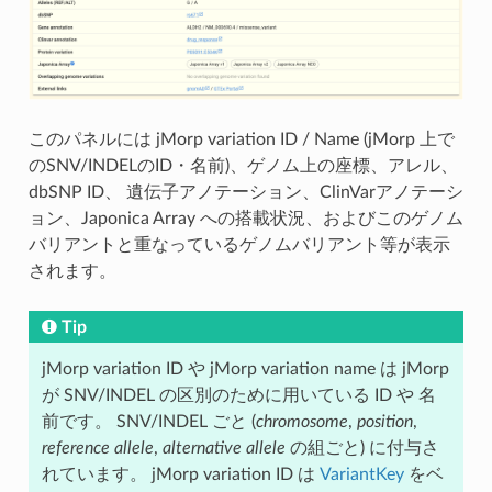
このパネルには jMorp variation ID / Name (jMorp 上で
のSNV/INDELのID・名前)、ゲノム上の座標、アレル、
dbSNP ID、 遺伝子アノテーション、ClinVarアノテーシ
ョン、Japonica Array への搭載状況、およびこのゲノム
バリアントと重なっているゲノムバリアント等が表示
されます。
Tip
jMorp variation ID や jMorp variation name は jMorp
が SNV/INDEL の区別のために用いている ID や 名
前です。 SNV/INDEL ごと (
chromosome
,
position
,
reference allele
,
alternative allele
の組ごと) に付与さ
れています。 jMorp variation ID は
VariantKey
をベ